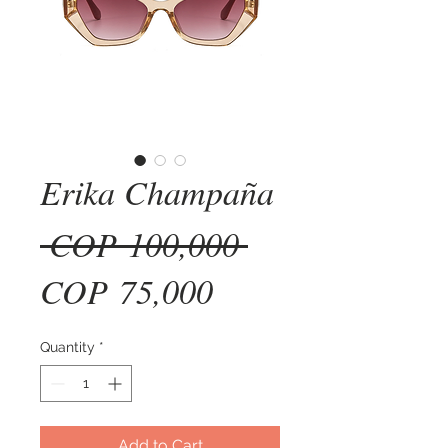
Erika Champaña
Regular
 COP 100,000 
Sale
Price
COP 75,000
Price
Quantity
*
Add to Cart