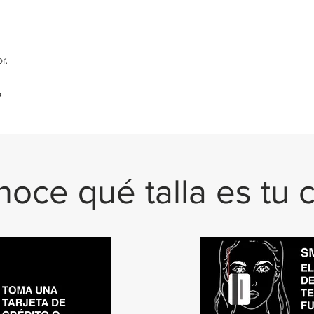
r.
o
oce qué talla es tu 