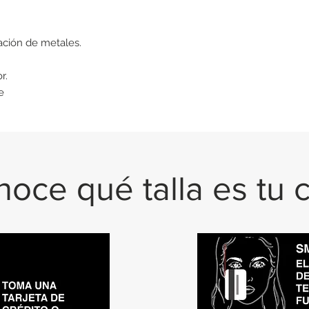
ación de metales.
r.
e
oce qué talla es tu 