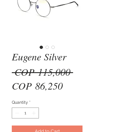
Eugene Silver
Regular
 COP 115,000 
Sale
Price
COP 86,250
Price
Quantity
*
Add to Cart