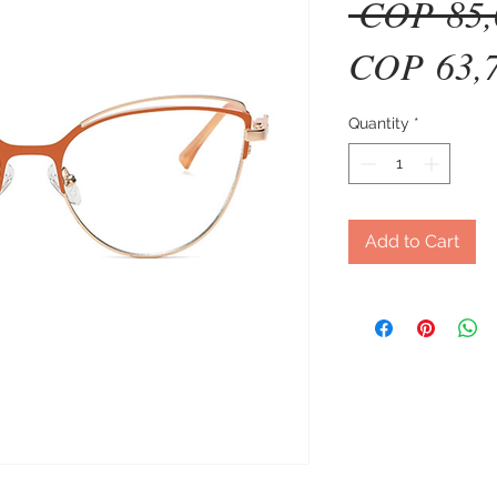
 COP 85,
COP 63,
Quantity
*
Add to Cart