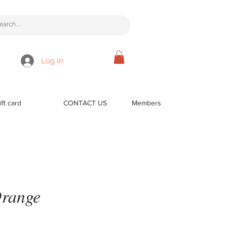
Log In
ift card
CONTACT US
Members
range