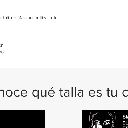
italiano Mazzucchelli y lente
or.
ro
oce qué talla es tu 