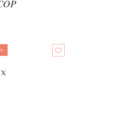
Precio
 COP
to