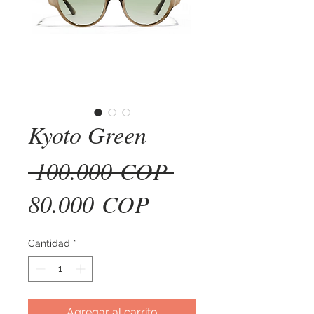
Kyoto Green
Precio
 100.000 COP 
Precio
80.000 COP
de
Cantidad
*
oferta
Agregar al carrito