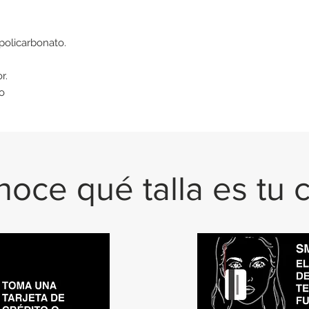
policarbonato.
r.
ro
oce qué talla es tu 