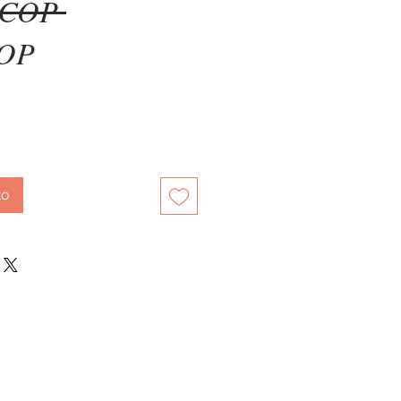
Precio
 COP 
Precio
COP
de
oferta
to