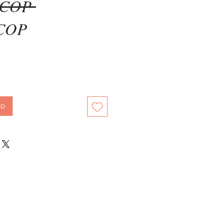
Precio
 COP 
Precio
 COP
de
oferta
to